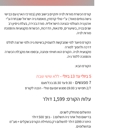
קורס הכשרת מורות לניה יתקיים בישוב מתן (במרכז הארץ עם כבישי
גישה נוחים מאוד) ע"י טולי קרמזין, מאמנת ניה ישראל שנבחרה ע"י
ארגון ניה העולמי כנציגה הישראלית. מורה בכירה, בעלת ניסיון רב
שנים בניה, בשיעורים, סדנאות, הדרכות, הכשרות מקצועיות והסמכת
מורות לניה.
הקורס מיועד למי שמבקשת להעמיק בשיטת ניה ולמי שרוצה לפלס
דרכה ולהפוך למורה
מקצועית לניה. הקורס הוא חוויתי ומהנה, ובסופו את מקבלת הכשרה
והסמכה ללמד ניה.
הקורס הבא:
5 ביולי עד 13 ביולי -
ללא שישי שבת
7 מפגשים -
9:30 עד 16:30 בכל פעם
2/7 חמישי ב 19:00 מפגש זום עם טולי - הכנה לקורס
עלות הקורס: 1,599 דולר
התשלום מתחלק לשנים:
ברישום מול אתר ניה תשלום 1 - בסך 500 דולר
היתרה 1099 דולר לתשלום רק בתחילת הקורס בשקלים + מע''מ
ובתשלומים.